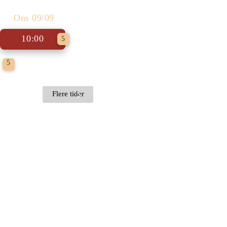
The Odyssey
Ons 09/09
10:00
5
5
Læs bogen Se filmen