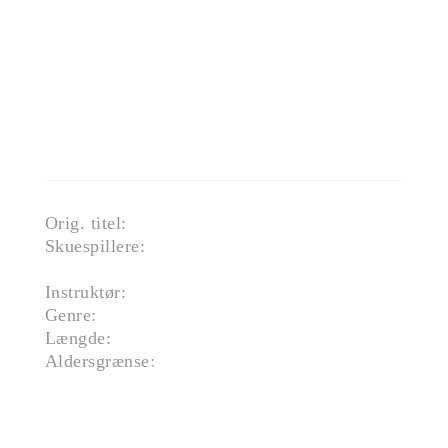
må træffe et afgørende valg:
leve i skjul eller afsløre sin
sande identitet. Et valg, der kan
ændre alt.
Filmen er en del af Filmporten.
Orig. titel:
Louise
Skuespillere:
Diane Rouxel, Salomé Dewaels,
Cécile de France
Instruktør:
Nicolas Keitel
Genre:
Drama
Længde:
01:48
Aldersgrænse:
Tilladt for børn over 11 år