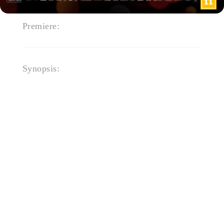
Premiere:
4. juni 2026
Synopsis:
En kvinde med ny identitet
opsøger sin søster efter 15 år og
konfronteres med den
dramatiske fortid, hun flygtede
fra.
"Pigen uden navn" er et
gribende drama om identitet,
familie og fortidens skygger.
I 2008 oplever den unge Marion
en skæbnesvanger nat, der
ændrer hendes liv for altid. Hun
efterlader sin mor, lillesøster
Jeanne og alt, hvad hun kender