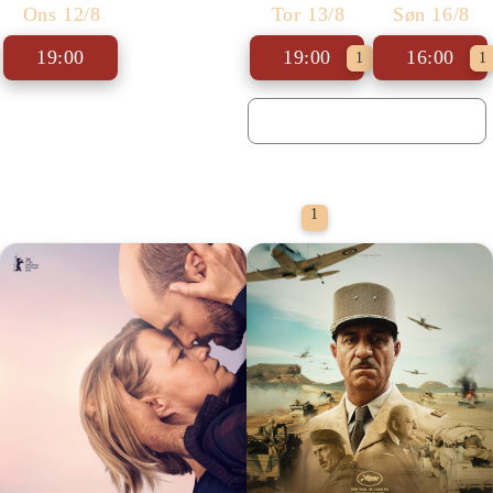
Ons 12/8
Tor 13/8
Søn 16/8
19:00
19:00
16:00
1
1
Filmporten
1