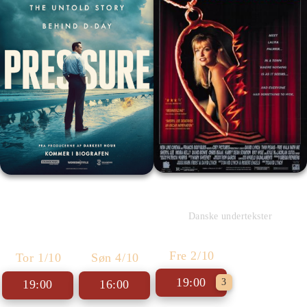
Twin Peaks - Cin. Præs.
Pressure
Danske undertekster
Fre 2/10
Tor 1/10
Søn 4/10
19:00
3
19:00
16:00