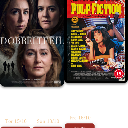
Pulp Fiction
Dobbeltfejl
Fre 16/10
Tor 15/10
Søn 18/10