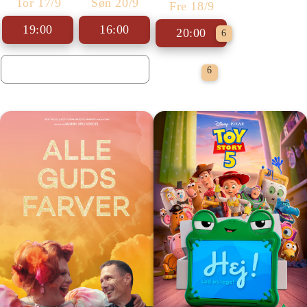
Tor 17/9
Søn 20/9
Fre 18/9
19:00
16:00
20:00
6
Event
6