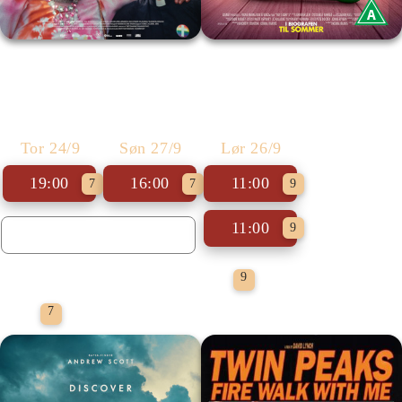
Alle guds farver
Toy Story 5
Tor 24/9
Søn 27/9
Lør 26/9
19:00
16:00
11:00
7
7
9
11:00
9
Gratis Adgang
9
Dokumentar
7