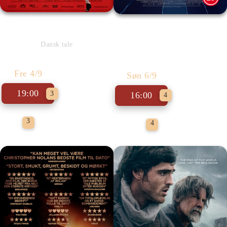
Den eneste ene - Cin. Præs.
Dobbeltspil
Dansk tale
Fre 4/9
Søn 6/9
19:00
3
16:00
4
Cinemateket
Tekstet
3
4
præsenterer