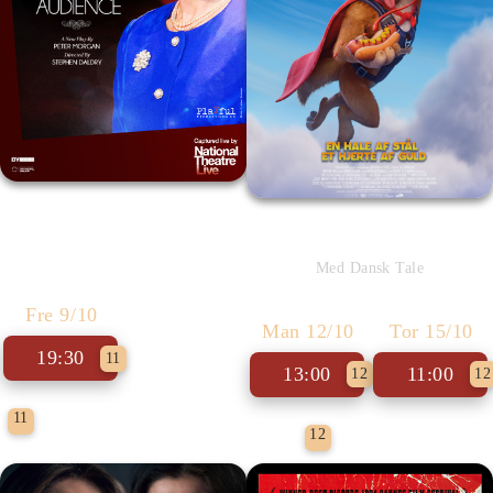
The Audience (engelske undertekster)
Superhunden Charlie
Med Dansk Tale
Fre 9/10
Man 12/10
Tor 15/10
19:30
11
13:00
11:00
12
12
National Theatre Live
11
Børnefilm
12