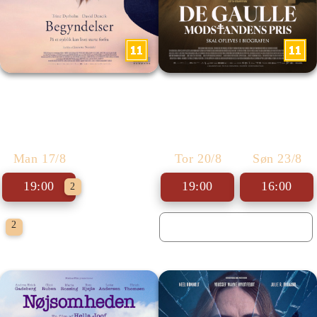
Begyndelser
De Gaulle: Modstandens Pris
Man 17/8
Tor 20/8
Søn 23/8
19:00
19:00
16:00
2
Biografklub Danmark
2