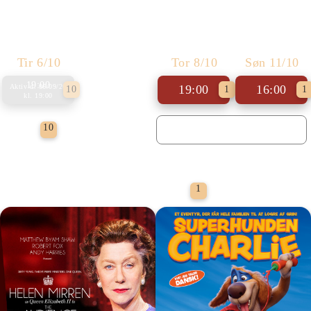
Foredrag: Med havets kæmper på jagt
Primavera
Tir 6/10
Tor 8/10
Søn 11/10
19:00
19:00
16:00
Aktiv d.
06/09/26
10
1
1
kl.
19:00
Foredrag
10
Filmporten
1