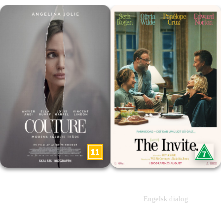
Couture - Modens skjulte tråde
The Invite
Engelsk dialog