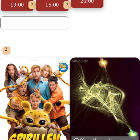
20:00
19:00
16:00
2
2
Biografklub Danmark
2