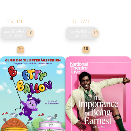
Tir 3/11
Tir 17/11
19:00
19:00
Aktiv d.
04/10/26
Aktiv d.
18/10/26
10
10
kl.
19:00
kl.
19:00
Foredrag
Foredrag
10
10