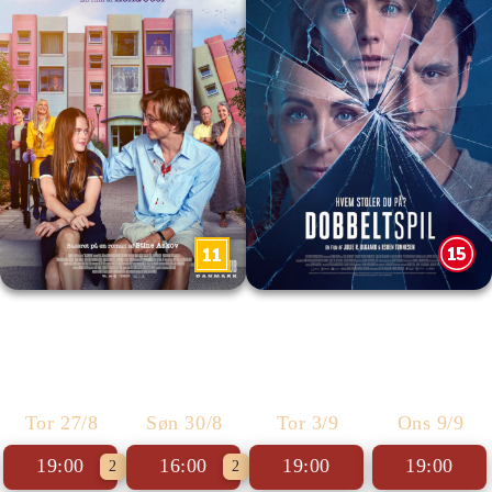
Nøjsomheden
Dobbeltspil
Tor 27/8
Søn 30/8
Tor 3/9
Ons 9/9
19:00
16:00
19:00
19:00
2
2