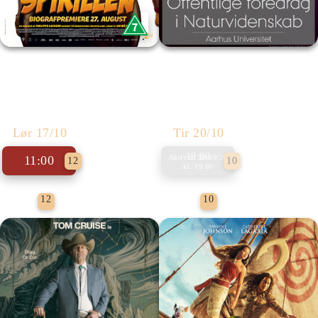
Spirillen
Foredrag: Kvantecomputeren
Lør 17/10
Tir 20/10
19:00
11:00
Aktiv d.
20/09/26
12
10
kl.
19:00
Børnefilm
Foredrag
12
10