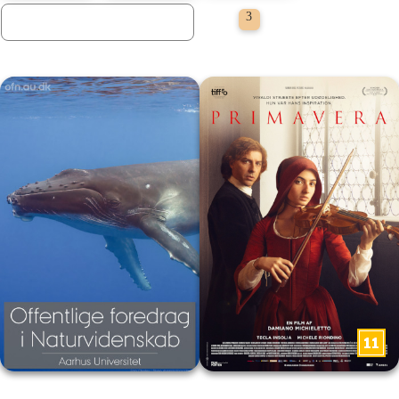
Cinemateket
3
præsenterer