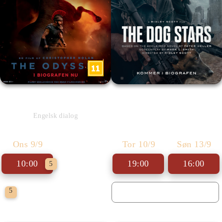
The Odyssey
The Dog Stars
Engelsk dialog
Ons 9/9
Tor 10/9
Søn 13/9
10:00
19:00
16:00
5
Læs bogen Se filmen
5