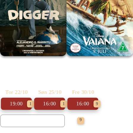
Digger
Vaiana
Tor 22/10
Søn 25/10
Fre 30/10
19:00
16:00
16:00
1
1
9
Gratis Adgang
9