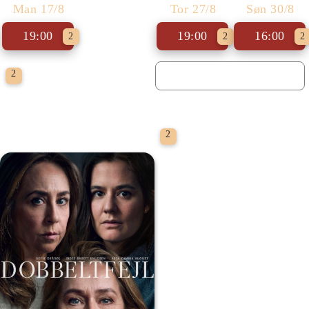
Man 17/8
Tor 27/8
Søn 30/8
19:00
19:00
16:00
2
2
2
Biografklub Danmark
2
Biografklub Danmark
2